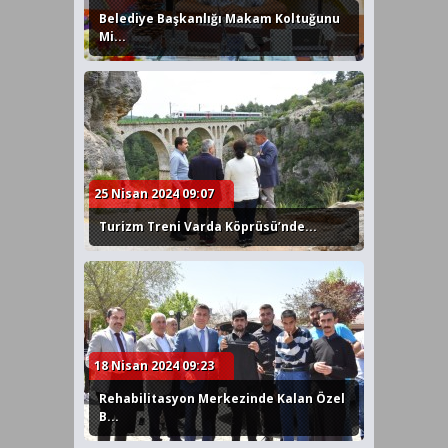
Belediye Başkanlığı Makam Koltuğunu
Mi...
25 Nisan 2024 09:07
Turizm Treni Varda Köprüsü’nde...
18 Nisan 2024 09:23
Rehabilitasyon Merkezinde Kalan Özel
B...