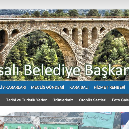
İS KARARLARI
MECLİS GÜNDEMİ
KARAİSALI
HİZMET REHBERİ
ı
Tarihi ve Turistik Yerler
Ürünlerimiz
Otobüs Saatleri
Foto Gale