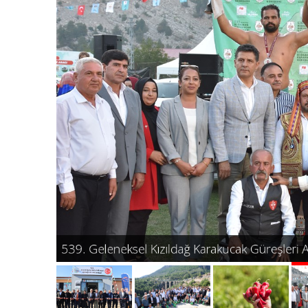
539. Geleneksel Kızıldağ Karakucak Güreşleri