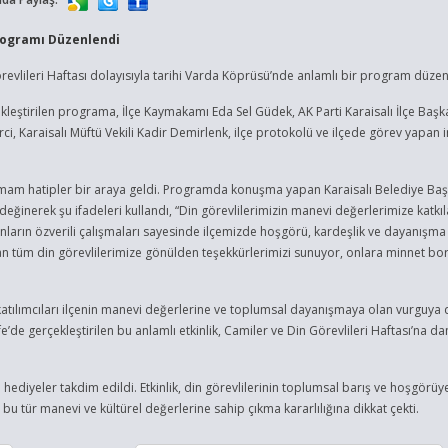
Programı Düzenlendi
örevlileri Haftası dolayısıyla tarihi Varda Köprüsü’nde anlamlı bir program düzen
ekleştirilen programa, İlçe Kaymakamı Eda Sel Güdek, AK Parti Karaisalı İlçe Başk
, Karaisalı Müftü Vekili Kadir Demirlenk, ilçe protokolü ve ilçede görev yapan
ki imam hatipler bir araya geldi. Programda konuşma yapan Karaisalı Belediye Baş
eğinerek şu ifadeleri kullandı, “Din görevlilerimizin manevi değerlerimize katkıla
 Onların özverili çalışmaları sayesinde ilçemizde hoşgörü, kardeşlik ve dayanışma
pan tüm din görevlilerimize gönülden teşekkürlerimizi sunuyor, onlara minnet bo
tılımcıları ilçenin manevi değerlerine ve toplumsal dayanışmaya olan vurguya 
de gerçekleştirilen bu anlamlı etkinlik, Camiler ve Din Görevlileri Haftası’na d
hediyeler takdim edildi. Etkinlik, din görevlilerinin toplumsal barış ve hoşgörüy
n bu tür manevi ve kültürel değerlerine sahip çıkma kararlılığına dikkat çekti.