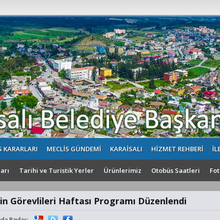
S KARARLARI
MECLİS GÜNDEMİ
KARAİSALI
HİZMET REHBERİ
İL
arı
Tarihi ve Turistik Yerler
Ürünlerimiz
Otobüs Saatleri
Fot
n Görevlileri Haftası Programı Düzenlendi
da Paylaş: