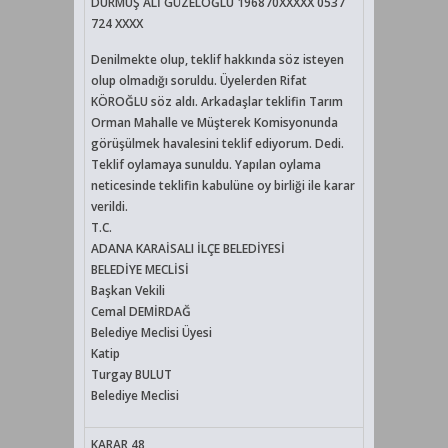
DURMUŞ ALİ GÜZELOĞLU 196870XXXXX 0537
724 XXXX
Denilmekte olup, teklif hakkında söz isteyen
olup olmadığı soruldu. Üyelerden Rifat
KÖROĞLU söz aldı. Arkadaşlar teklifin Tarım
Orman Mahalle ve Müşterek Komisyonunda
görüşülmek havalesini teklif ediyorum. Dedi.
Teklif oylamaya sunuldu. Yapılan oylama
neticesinde teklifin kabulüne oy birliği ile karar
verildi.
T.C.
ADANA KARAİSALI İLÇE BELEDİYESİ
BELEDİYE MECLİSİ
Başkan Vekili
Cemal DEMİRDAĞ
Belediye Meclisi Üyesi
Katip
Turgay BULUT
Belediye Meclisi
KARAR 48