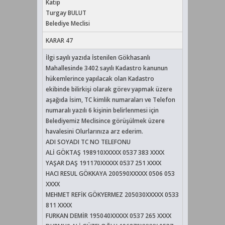
Katip
Turgay BULUT
Belediye Meclisi
KARAR 47
İlgi sayılı yazıda İstenilen Gökhasanlı
Mahallesinde 3402 sayılı Kadastro kanunun
hükemlerince yapılacak olan Kadastro
ekibinde bilirkişi olarak görev yapmak üzere
aşağıda İsim, TC kimlik numaraları ve Telefon
numaralı yazılı 6 kişinin belirlenmesi için
Belediyemiz Meclisince görüşülmek üzere
havalesini Olurlarınıza arz ederim.
ADI SOYADI TC NO TELEFONU
ALİ GÖKTAŞ 198910XXXXX 0537 383 XXXX
YAŞAR DAŞ 191170XXXXX 0537 251 XXXX
HACI RESUL GÖKKAYA 200590XXXXX 0506 053
XXXX
MEHMET REFİK GÖKYERMEZ 205030XXXXX 0533
811 XXXX
FURKAN DEMİR 195040XXXXX 0537 265 XXXX