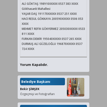
ALİ GÖKTAŞ 198910XXXXX 0537 383 XXXX
Gökhasanlı Mahallesi
YAŞAR DAŞ 191170XXXXX 0537 251 XXXX
HACI RESUL GÖKKAYA 200590XXXXX 0506 053
XXXX
MEHMET REFİK GÖKYERMEZ 205030XXXXX 0533
811 XXXX
FURKAN DEMİR 195040XXXXX 0537 265 XXXX
DURMUŞ ALİ GÜZELOĞLU 196870XXXXX 0537
724 XXXX
Yorum Kapalıdır.
Belediye Başkanı
Bekir ŞİMŞEK
Özgeçmişi ve Fotoğrafları