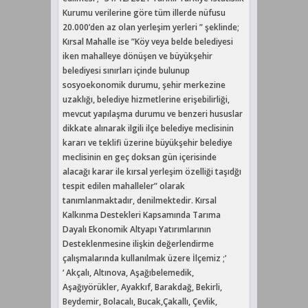
Kurumu verilerine göre tüm illerde nüfusu
20.000’den az olan yerleşim yerleri ” şeklinde;
Kırsal Mahalle ise ”Köy veya belde belediyesi
iken mahalleye dönüşen ve büyükşehir
belediyesi sınırları içinde bulunup
sosyoekonomik durumu, şehir merkezine
uzaklığı, belediye hizmetlerine erişebilirliği,
mevcut yapılaşma durumu ve benzeri hususlar
dikkate alınarak ilgili ilçe belediye meclisinin
kararı ve teklifi üzerine büyükşehir belediye
meclisinin en geç doksan gün içerisinde
alacağı karar ile kırsal yerleşim özelliği taşıdğı
tespit edilen mahalleler” olarak
tanımlanmaktadır, denilmektedir. Kırsal
Kalkınma Destekleri Kapsamında Tarıma
Dayalı Ekonomik Altyapı Yatırımlarının
Desteklenmesine ilişkin değerlendirme
çalışmalarında kullanılmak üzere İlçemiz ;’
‘ Akçalı, Altınova, Aşağıbelemedik,
Aşağıyörükler, Ayakkıf, Barakdağ, Bekirli,
Beydemir, Bolacalı, Bucak,Çakallı, Çevlik,