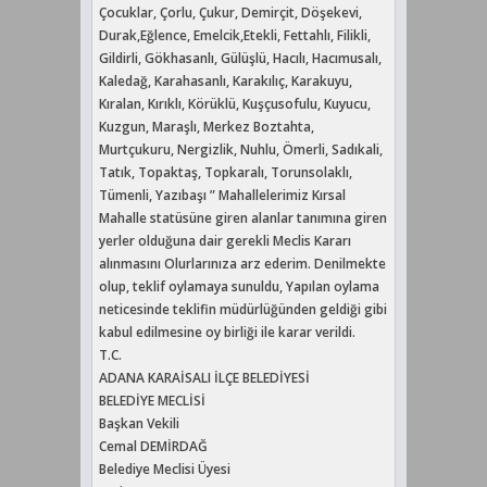
Çocuklar, Çorlu, Çukur, Demirçit, Döşekevi,
Durak,Eğlence, Emelcik,Etekli, Fettahlı, Filikli,
Gildirli, Gökhasanlı, Gülüşlü, Hacılı, Hacımusalı,
Kaledağ, Karahasanlı, Karakılıç, Karakuyu,
Kıralan, Kırıklı, Körüklü, Kuşçusofulu, Kuyucu,
Kuzgun, Maraşlı, Merkez Boztahta,
Murtçukuru, Nergizlik, Nuhlu, Ömerli, Sadıkali,
Tatık, Topaktaş, Topkaralı, Torunsolaklı,
Tümenli, Yazıbaşı ” Mahallelerimiz Kırsal
Mahalle statüsüne giren alanlar tanımına giren
yerler olduğuna dair gerekli Meclis Kararı
alınmasını Olurlarınıza arz ederim. Denilmekte
olup, teklif oylamaya sunuldu, Yapılan oylama
neticesinde teklifin müdürlüğünden geldiği gibi
kabul edilmesine oy birliği ile karar verildi.
T.C.
ADANA KARAİSALI İLÇE BELEDİYESİ
BELEDİYE MECLİSİ
Başkan Vekili
Cemal DEMİRDAĞ
Belediye Meclisi Üyesi