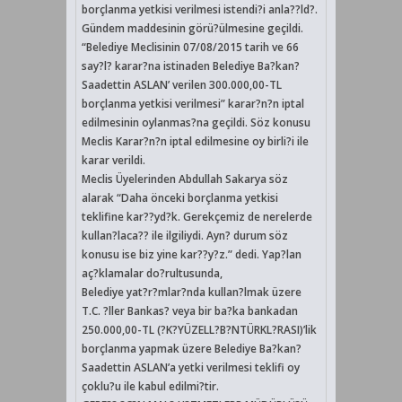
borçlanma yetkisi verilmesi istendi?i anla??ld?.
Gündem maddesinin görü?ülmesine geçildi.
“Belediye Meclisinin 07/08/2015 tarih ve 66
say?l? karar?na istinaden Belediye Ba?kan?
Saadettin ASLAN’ verilen 300.000,00-TL
borçlanma yetkisi verilmesi” karar?n?n iptal
edilmesinin oylanmas?na geçildi. Söz konusu
Meclis Karar?n?n iptal edilmesine oy birli?i ile
karar verildi.
Meclis Üyelerinden Abdullah Sakarya söz
alarak “Daha önceki borçlanma yetkisi
teklifine kar??yd?k. Gerekçemiz de nerelerde
kullan?laca?? ile ilgiliydi. Ayn? durum söz
konusu ise biz yine kar??y?z.” dedi. Yap?lan
aç?klamalar do?rultusunda,
Belediye yat?r?mlar?nda kullan?lmak üzere
T.C. ?ller Bankas? veya bir ba?ka bankadan
250.000,00-TL (?K?YÜZELL?B?NTÜRKL?RASI)’lik
borçlanma yapmak üzere Belediye Ba?kan?
Saadettin ASLAN’a yetki verilmesi teklifi oy
çoklu?u ile kabul edilmi?tir.