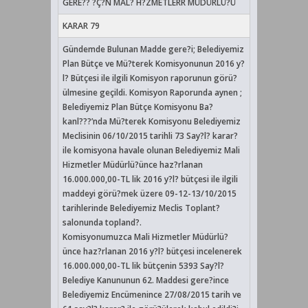
GERE?? ?Ç?N MAL? H?ZMETLERR MÜDÜRLÜ?Ü
KARAR 79
Gündemde Bulunan Madde gere?i; Belediyemiz
Plan Bütçe ve Mü?terek Komisyonunun 2016 y?
l? Bütçesi ile ilgili Komisyon raporunun görü?
ülmesine geçildi. Komisyon Raporunda aynen ;
Belediyemiz Plan Bütçe Komisyonu Ba?
kanl???’nda Mü?terek Komisyonu Belediyemiz
Meclisinin 06/10/2015 tarihli 73 Say?l? karar?
ile komisyona havale olunan Belediyemiz Mali
Hizmetler Müdürlü?ünce haz?rlanan
16.000.000,00-TL lik 2016 y?l? bütçesi ile ilgili
maddeyi görü?mek üzere 09-12-13/10/2015
tarihlerinde Belediyemiz Meclis Toplant?
salonunda topland?.
Komisyonumuzca Mali Hizmetler Müdürlü?
ünce haz?rlanan 2016 y?l? bütçesi incelenerek
16.000.000,00-TL lik bütçenin 5393 Say?l?
Belediye Kanununun 62. Maddesi gere?ince
Belediyemiz Encümenince 27/08/2015 tarih ve