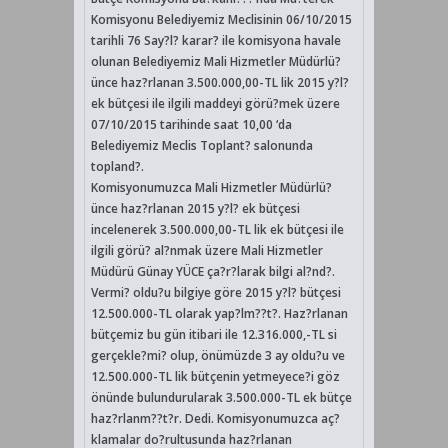
Komisyonu Belediyemiz Meclisinin 06/10/2015
tarihli 76 Say?l? karar? ile komisyona havale
olunan Belediyemiz Mali Hizmetler Müdürlü?
ünce haz?rlanan 3.500.000,00-TL lik 2015 y?l?
ek bütçesi ile ilgili maddeyi görü?mek üzere
07/10/2015 tarihinde saat 10,00 ‘da
Belediyemiz Meclis Toplant? salonunda
topland?.
Komisyonumuzca Mali Hizmetler Müdürlü?
ünce haz?rlanan 2015 y?l? ek bütçesi
incelenerek 3.500.000,00-TL lik ek bütçesi ile
ilgili görü? al?nmak üzere Mali Hizmetler
Müdürü Günay YÜCE ça?r?larak bilgi al?nd?.
Vermi? oldu?u bilgiye göre 2015 y?l? bütçesi
12.500.000-TL olarak yap?lm??t?. Haz?rlanan
bütçemiz bu gün itibari ile 12.316.000,-TL si
gerçekle?mi? olup, önümüzde 3 ay oldu?u ve
12.500.000-TL lik bütçenin yetmeyece?i göz
önünde bulundurularak 3.500.000-TL ek bütçe
haz?rlanm??t?r. Dedi. Komisyonumuzca aç?
klamalar do?rultusunda haz?rlanan