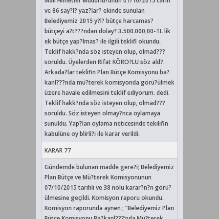
Mali Himetler Müdürlü?ünün 01/10/2015 tarih
ve 86 say?l? yaz?lar? ekinde sunulan
Belediyemiz 2015 y?l? bütçe harcamas?
bütçeyi a?t???ndan dolay? 3.500.000,00-TL lik
ek bütçe yap?lmas? ile ilgili teklifi okundu.
Teklif hakk?nda söz isteyen olup, olmad???
soruldu. Üyelerden Rifat KÖRO?LU söz ald?.
Arkada?lar teklifin Plan Bütçe Komisyonu ba?
kanl???nda mü?terek komisyonda görü?ülmek
üzere havale edilmesini teklif ediyorum. dedi.
Teklif hakk?nda söz isteyen olup, olmad???
soruldu. Söz isteyen olmay?nca oylamaya
sunuldu. Yap?lan oylama neticesinde tekilifin
kabulüne oy blirli?i ile karar verildi.
KARAR 77
Gündemde bulunan madde gere?i; Belediyemiz
Plan Bütçe ve Mü?terek Komisyonunun
07/10/2015 tarihli ve 38 nolu karar?n?n görü?
ülmesine geçildi. Komisyon raporu okundu.
Komisyon raporunda aynen ; “Belediyemiz Plan
Bütçe Komisyonu Ba?kanl???’nda Mü?terek