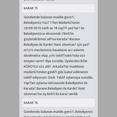
KARAR 75
Gündemde bulunan madde gere?i ;
Belediyemiz Yaz? ??leri Müdürlü?ünün
29/09/2015 tarih ve 18 say?l? yaz?lar? ile
Belediyemizce ekonomik i?birli?in
güçlendirilmesi ad?na Karada? Berane
Belediyesi ile Karde? Kent olunmas? için yaz?
m?z?n meclisimize havalesini arz ederim.
denilmekte olup,
pills
teklif hakk?nda söz
isteyen varm? diye soruldu. Üyelerden Rifat
KÖRO?LU söz ald?. Arkada?lar maddenin
müdürlü?ünden geldi?i gibi kabul edilmesini
teklif ediyorum. Dedi. Teklif oylamaya sunuldu.
Yap?lan oylama neticesinde Belediyemiz ile
Karada? Berane Belediyesi ile Karde? Kent
olunmas?na oy birli?i ile karar verildi.
KARAR 76
Gündemde bulunan madde gere?i, Belediyemiz