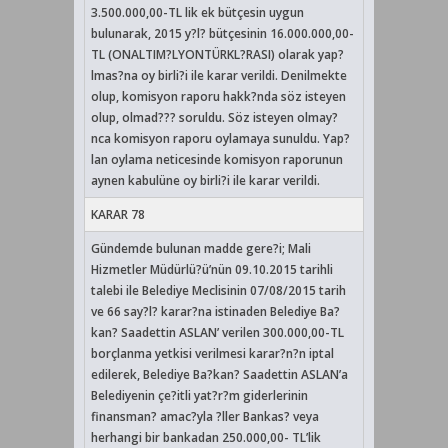
3.500.000,00-TL lik ek bütçesin uygun
bulunarak, 2015 y?l? bütçesinin 16.000.000,00-
TL (ONALTIM?LYONTÜRKL?RASI) olarak yap?
lmas?na oy birli?i ile karar verildi. Denilmekte
olup, komisyon raporu hakk?nda söz isteyen
olup, olmad??? soruldu. Söz isteyen olmay?
nca komisyon raporu oylamaya sunuldu. Yap?
lan oylama neticesinde komisyon raporunun
aynen kabulüne oy birli?i ile karar verildi.
KARAR 78
Gündemde bulunan madde gere?i; Mali
Hizmetler Müdürlü?ü’nün 09.10.2015 tarihli
talebi ile Belediye Meclisinin 07/08/2015 tarih
ve 66 say?l? karar?na istinaden Belediye Ba?
kan? Saadettin ASLAN’ verilen 300.000,00-TL
borçlanma yetkisi verilmesi karar?n?n iptal
edilerek, Belediye Ba?kan? Saadettin ASLAN’a
Belediyenin çe?itli yat?r?m giderlerinin
finansman? amac?yla ?ller Bankas? veya
herhangi bir bankadan 250.000,00- TL’lik