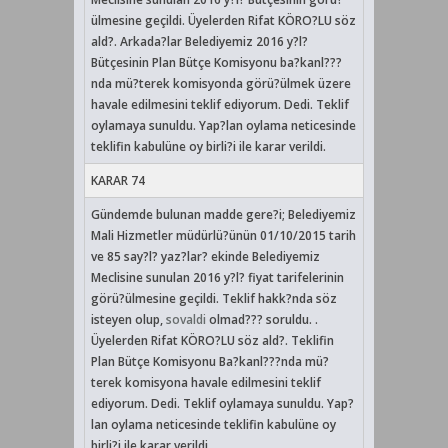
ülmesine geçildi. Üyelerden Rifat KÖRO?LU söz
ald?. Arkada?lar Belediyemiz 2016 y?l?
Bütçesinin Plan Bütçe Komisyonu ba?kanl???
nda mü?terek komisyonda görü?ülmek üzere
havale edilmesini teklif ediyorum. Dedi. Teklif
oylamaya sunuldu. Yap?lan oylama neticesinde
teklifin kabulüne oy birli?i ile karar verildi.
KARAR 74
Gündemde bulunan madde gere?i; Belediyemiz
Mali Hizmetler müdürlü?ünün 01/10/2015 tarih
ve 85 say?l? yaz?lar? ekinde Belediyemiz
Meclisine sunulan 2016 y?l? fiyat tarifelerinin
görü?ülmesine geçildi. Teklif hakk?nda söz
isteyen olup,
sovaldi
olmad??? soruldu. .
Üyelerden Rifat KÖRO?LU söz ald?. Teklifin
Plan Bütçe Komisyonu Ba?kanl???nda mü?
terek komisyona havale edilmesini teklif
ediyorum. Dedi. Teklif oylamaya sunuldu. Yap?
lan oylama neticesinde teklifin kabulüne oy
birli?i ile karar verildi.