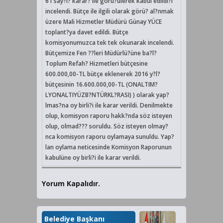
61 say?l? karar? ile görü?ülerek kabul edildi?i
incelendi. Bütçe ile ilgili olarak görü? al?nmak
üzere Mali Hizmetler Müdürü Günay YÜCE
toplant?ya davet edildi. Bütçe
komisyonumuzca tek tek okunarak incelendi.
Bütçemize Fen ??leri Müdürlü?üne ba?l?
Toplum Refah? Hizmetleri bütçesine
600.000,00-TL bütçe eklenerek 2016 y?l?
bütçesinin 16.600.000,00-TL (ONALTIM?
LYONALTIYÜZB?NTÜRKL?RASI) ) olarak yap?
lmas?na oy birli?i ile karar verildi. Denilmekte
olup, komisyon raporu hakk?nda söz isteyen
olup, olmad??? soruldu. Söz isteyen olmay?
nca komisyon raporu oylamaya sunuldu. Yap?
lan oylama neticesinde Komisyon Raporunun
kabulüne oy birli?i ile karar verildi.
Yorum Kapalıdır.
Belediye Başkanı