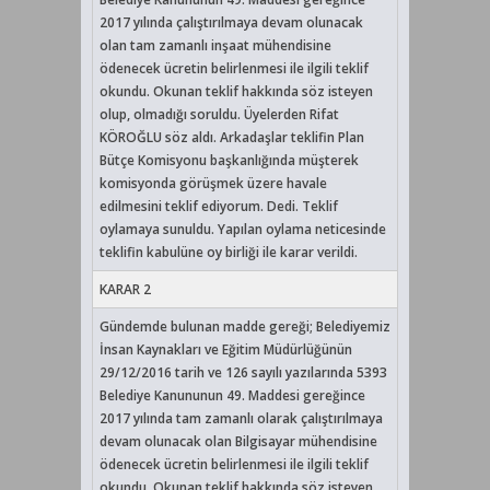
2017 yılında çalıştırılmaya devam olunacak
olan tam zamanlı inşaat mühendisine
ödenecek ücretin belirlenmesi ile ilgili teklif
okundu. Okunan teklif hakkında söz isteyen
olup, olmadığı soruldu. Üyelerden Rifat
KÖROĞLU söz aldı. Arkadaşlar teklifin Plan
Bütçe Komisyonu başkanlığında müşterek
komisyonda görüşmek üzere havale
edilmesini teklif ediyorum. Dedi. Teklif
oylamaya sunuldu. Yapılan oylama neticesinde
teklifin kabulüne oy birliği ile karar verildi.
KARAR 2
Gündemde bulunan madde gereği; Belediyemiz
İnsan Kaynakları ve Eğitim Müdürlüğünün
29/12/2016 tarih ve 126 sayılı yazılarında 5393
Belediye Kanununun 49. Maddesi gereğince
2017 yılında tam zamanlı olarak çalıştırılmaya
devam olunacak olan Bilgisayar mühendisine
ödenecek ücretin belirlenmesi ile ilgili teklif
okundu. Okunan teklif hakkında söz isteyen