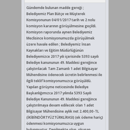
Gündemde bulunan madde gereği ;
Belediyemiz Plan Bütçe ve Müşterek
Komisyonunun 04/01/2017 tarih ve 2 nolu
komisyon kararının görüşülmesine geçildi.
Komisyon raporunda aynen Belediyemiz
Meclisince komisyonumuzda görüşülmek
üzere havale edilen ; Belediyemiz İnsan
Kaynakları ve Eğitim Müdürlüğünün
Belediyemizce 2017 yılı içerisinde 5393 sayılı
Belediye kanununun 49. Maddesi gereğince
çalıştırılacak Tam Zamanlı 1 adet Bilgisayar
Mühendisine ödenecek ücretin belirlenmesi ile
ilgili teklif komisyonumuzca görüşüldü.
Yapılan görüşme neticesinde Belediye
Başkanlığımızca 2017 yılında 5393 Sayılı
Belediye Kanununun 49. Maddesi gereğince
çalıştırılmaya devam edilecek olan 1 adet
Bilgisayar Mühendisine aylık net 2.400,00-TL
(İKİBİNDÖRTYÜZTÜRKLİRASI) (ek ödeme hariç)
ödenmesi komisyonumuzca uygun
bulunmuştur. Denilmekte olup, okunan