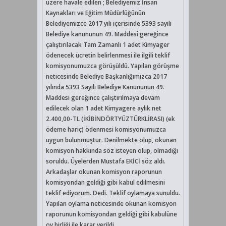
üzere havale edilen ; Belediyemiz İnsan
Kaynakları ve Eğitim Müdürlüğünün
Belediyemizce 2017 yılı içerisinde 5393 sayılı
Belediye kanununun 49. Maddesi gereğince
çalıştırılacak Tam Zamanlı 1 adet Kimyager
ödenecek ücretin belirlenmesi ile ilgili teklif
komisyonumuzca görüşüldü. Yapılan görüşme
neticesinde Belediye Başkanlığımızca 2017
yılında 5393 Sayılı Belediye Kanununun 49.
Maddesi gereğince çalıştırılmaya devam
edilecek olan 1 adet Kimyagere aylık net
2.400,00-TL (İKİBİNDÖRTYÜZTÜRKLİRASI) (ek
ödeme hariç) ödenmesi komisyonumuzca
uygun bulunmuştur. Denilmekte olup, okunan
komisyon hakkında söz isteyen olup, olmadığı
soruldu. Üyelerden Mustafa EKİCİ söz aldı.
Arkadaşlar okunan komisyon raporunun
komisyondan geldiği gibi kabul edilmesini
teklif ediyorum. Dedi. Teklif oylamaya sunuldu.
Yapılan oylama neticesinde okunan komisyon
raporunun komisyondan geldiği gibi kabulüne
oy birliği ile karar verildi.