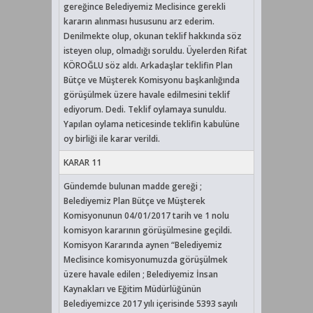
gereğince Belediyemiz Meclisince gerekli
kararın alınması hususunu arz ederim.
Denilmekte olup, okunan teklif hakkında söz
isteyen olup, olmadığı soruldu. Üyelerden Rifat
KÖROĞLU söz aldı. Arkadaşlar teklifin Plan
Bütçe ve Müşterek Komisyonu başkanlığında
görüşülmek üzere havale edilmesini teklif
ediyorum. Dedi. Teklif oylamaya sunuldu.
Yapılan oylama neticesinde teklifin kabulüne
oy birliği ile karar verildi.
KARAR 11
Gündemde bulunan madde gereği ;
Belediyemiz Plan Bütçe ve Müşterek
Komisyonunun 04/01/2017 tarih ve 1 nolu
komisyon kararının görüşülmesine geçildi.
Komisyon Kararında aynen “Belediyemiz
Meclisince komisyonumuzda görüşülmek
üzere havale edilen ; Belediyemiz İnsan
Kaynakları ve Eğitim Müdürlüğünün
Belediyemizce 2017 yılı içerisinde 5393 sayılı