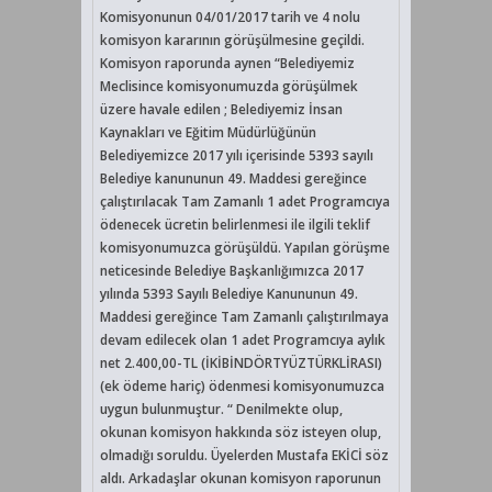
Komisyonunun 04/01/2017 tarih ve 4 nolu
komisyon kararının görüşülmesine geçildi.
Komisyon raporunda aynen “Belediyemiz
Meclisince komisyonumuzda görüşülmek
üzere havale edilen ; Belediyemiz İnsan
Kaynakları ve Eğitim Müdürlüğünün
Belediyemizce 2017 yılı içerisinde 5393 sayılı
Belediye kanununun 49. Maddesi gereğince
çalıştırılacak Tam Zamanlı 1 adet Programcıya
ödenecek ücretin belirlenmesi ile ilgili teklif
komisyonumuzca görüşüldü. Yapılan görüşme
neticesinde Belediye Başkanlığımızca 2017
yılında 5393 Sayılı Belediye Kanununun 49.
Maddesi gereğince Tam Zamanlı çalıştırılmaya
devam edilecek olan 1 adet Programcıya aylık
net 2.400,00-TL (İKİBİNDÖRTYÜZTÜRKLİRASI)
(ek ödeme hariç) ödenmesi komisyonumuzca
uygun bulunmuştur. “ Denilmekte olup,
okunan komisyon hakkında söz isteyen olup,
olmadığı soruldu. Üyelerden Mustafa EKİCİ söz
aldı. Arkadaşlar okunan komisyon raporunun