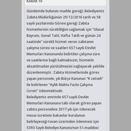
KARAR 10
Gündemde bulunan madde gereği; Belediyemiz
Zabıta Müdürlüğünün 29/12/2016 tarih ve 58
sayılı yazılarında Görevi gereği Zabıta
hizmetlerinin sürekliliğini sağlamak için “Ulusal
Bayram, Genel Tatil, Hafta Tatili ve günün 24
saatinde” sürekli hizmet veren zabıtanın
çalışma süresi ve saatleri 657 sayılı Devlet
Memurları Kanununda belirtilen çalışma süre
ve saatlerine bağlı kalmaksızın, hizmetin
aksatılmadan yürütülmesini sağlayacak şekilde
düzenlenmiştir. Zabıta Hizmetlerinde görev
yapan personele, yılı Bütçe Kanunun “K cetveli”
ile belirlenen “Aylık Maktu Fazla Çalışma
Ücreti” ödenmektedir.
Belediyemiz emrinde 657 sayılı Devlet
Memurları Kanununa tabi olarak görev yapan
zabıta personeline 2017 yılı için ödenecek
mesai ücretinin bakanlar kurulunun
belirleyeceği tavan üzerinden ödenmesi için
5393 Sayılı Belediye Kanunu’nun 51.maddesi