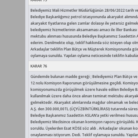
Belediyemiz Mali Hizmetler Müdürlüğünün 28/06/2022 tarih ve 
Belediye Başkanlığımız petrol istasyonunda akaryakıt alımın
akaryakıt fiyatlarına gelen zamlar dolasıyı ile yetersiz gel
belediyemiz hizmetlerinin aksamaması amacı ile İller Bankası 
mektubu alınması hususunda Belediye Başkanımız Saadettin A
ederim. Denilmekte olup, teklif hakkında söz isteyen olup olm
Arkadaşlar teklifin Plan Bütçe ve Müşterek Komisyonunda görü
oylamaya sunuldu. Yapılan oylama neticesinde teklifin kabulüne o
KARAR 76
Gündemde bulunan madde gereği ; Belediyemiz Plan Bütçe ve
12 nolu Komisyon Raporunun görüşülmesine geçildi. Komisyo
komisyonumuzda görüşülmek üzere havale edilen Belediye Baş
kullanılmak üzere daha önce alınan teminat mektubu akaryakıt 
gelmektedir. Akaryakıt alımlarında mağdur olmamak ve beledi
A.Ş. den 300.000,00­TL (ÜÇYÜZBİNTÜRKLİRASI) tutarında süre
Belediye Başkanımız Saadettin ASLAN’a yetki verilmesi husus
Belediyemiz Meclisince okunan komisyon raporu görüşüldü. 
soruldu. Üyelerden Esat KÖSE söz aldı . Arkadaşlar okunan k
onaylanması istiyorum. Dedi. Teklif oylamaya sunuldu. Yapılan