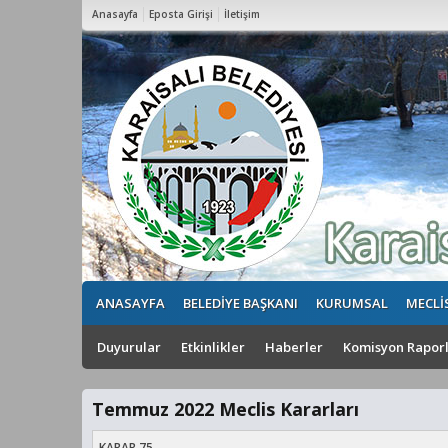
Anasayfa
Eposta Girişi
İletişim
3
ANASAYFA
BELEDİYE BAŞKANI
KURUMSAL
MECLİ
Duyurular
Etkinlikler
Haberler
Komisyon Raporl
Temmuz 2022 Meclis Kararları
KARAR 75