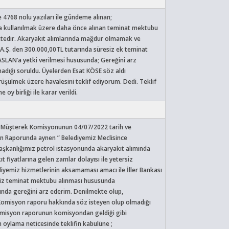
4768 nolu yazıları ile gündeme alınan;
da kullanılmak üzere daha önce alınan teminat mektubu
mektedir. Akaryakıt alımlarında mağdur olmamak ve
A.Ş. den 300.000,00­TL tutarında süresiz ek teminat
SLAN’a yetki verilmesi hususunda; Gereğini arz
adığı soruldu. Üyelerden Esat KÖSE söz aldı
şülmek üzere havalesini teklif ediyorum. Dedi. Teklif
y birliği ile karar verildi.
 Müşterek Komisyonunun 04/07/2022 tarih ve
n Raporunda aynen ” Belediyemiz Meclisince
kanlığımız petrol istasyonunda akaryakıt alımında
fiyatlarına gelen zamlar dolayısı ile yetersiz
yemiz hizmetlerinin aksamaması amacı ile İller Bankası
siz teminat mektubu alınması hususunda
unda gereğini arz ederim. Denilmekte olup,
Komisyon raporu hakkında söz isteyen olup olmadığı
omisyon raporunun komisyondan geldiği gibi
 oylama neticesinde teklifin kabulüne ;