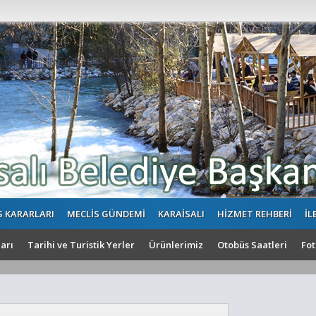
S KARARLARI
MECLİS GÜNDEMİ
KARAİSALI
HİZMET REHBERİ
İL
arı
Tarihi ve Turistik Yerler
Ürünlerimiz
Otobüs Saatleri
Fot