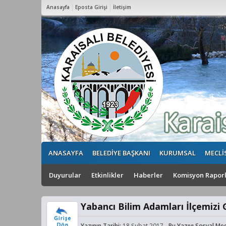
Anasayfa
Eposta Girişi
İletişim
3
ANASAYFA
BELEDİYE BAŞKANI
KURUMSAL
MECLİ
Duyurular
Etkinlikler
Haberler
Komisyon Raporl
Yabancı Bilim Adamları İlçemizi 
Yazının Tarihi:
18 Şubat 2017
Bu Yazıyı Sosyal Me