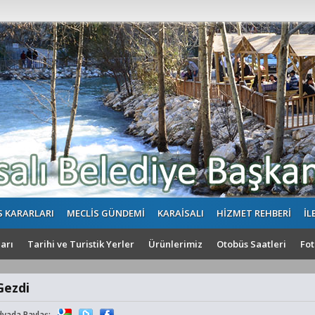
S KARARLARI
MECLİS GÜNDEMİ
KARAİSALI
HİZMET REHBERİ
İL
arı
Tarihi ve Turistik Yerler
Ürünlerimiz
Otobüs Saatleri
Fot
Gezdi
dyada Paylaş: